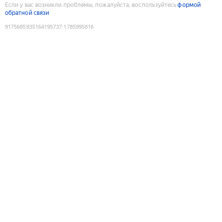
Если у вас возникли проблемы, пожалуйста, воспользуйтесь
формой
обратной связи
9175685935164195737
:
1785995816