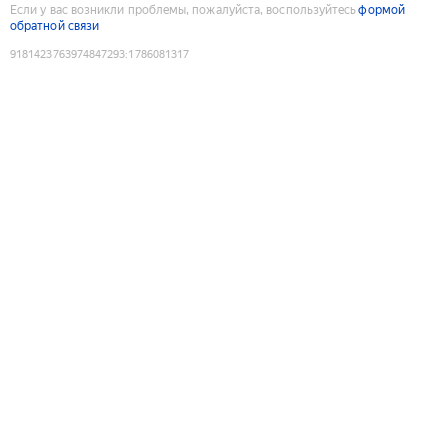
Если у вас возникли проблемы, пожалуйста, воспользуйтесь
формой
обратной связи
9181423763974847293
:
1786081317