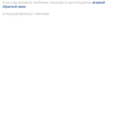
Если у вас возникли проблемы, пожалуйста, воспользуйтесь
формой
обратной связи
9178239390395955252
:
1786033866