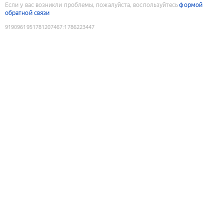
Если у вас возникли проблемы, пожалуйста, воспользуйтесь
формой
обратной связи
9190961951781207467
:
1786223447