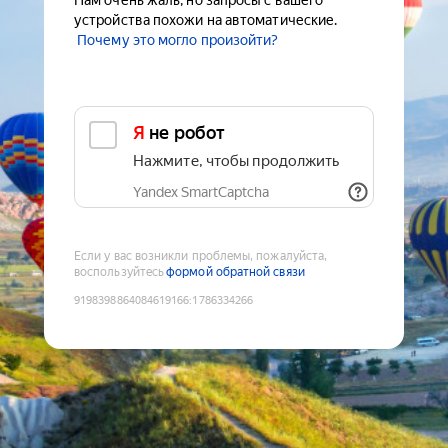
Нам очень жаль, но запросы с вашего
устройства похожи на автоматические.
Почему это могло произойти?
Я не робот
Нажмите, чтобы продолжить
Yandex SmartCaptcha
Если у вас возникли проблемы, пожалуйста,
воспользуйтесь
формой обратной связи
9198398864084619166
:
1786334266