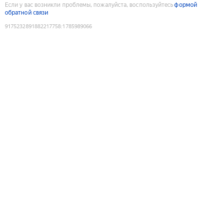
Если у вас возникли проблемы, пожалуйста, воспользуйтесь
формой
обратной связи
9175232891882217758
:
1785989066