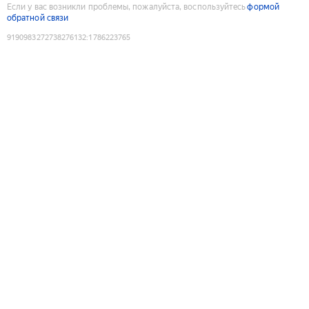
Если у вас возникли проблемы, пожалуйста, воспользуйтесь
формой
обратной связи
9190983272738276132
:
1786223765