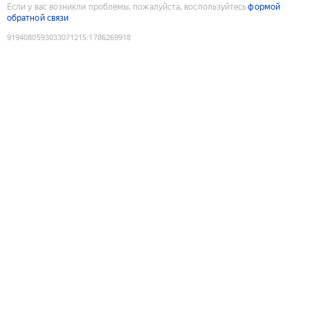
Если у вас возникли проблемы, пожалуйста, воспользуйтесь
формой
обратной связи
9194080593033071215
:
1786269918