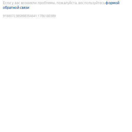
Если у вас возникли проблемы, пожалуйста, воспользуйтесь
формой
обратной связи
9188072385898354641
:
1786180389