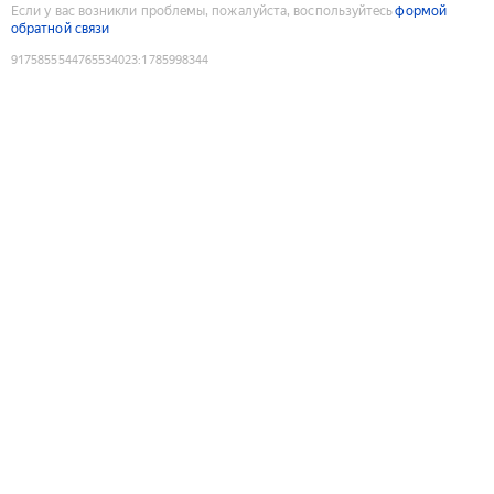
Если у вас возникли проблемы, пожалуйста, воспользуйтесь
формой
обратной связи
9175855544765534023
:
1785998344