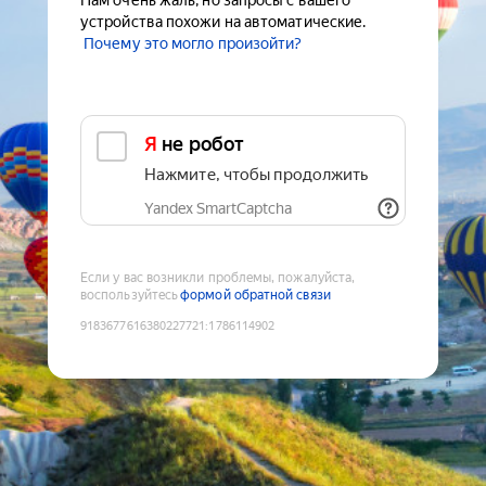
Нам очень жаль, но запросы с вашего
устройства похожи на автоматические.
Почему это могло произойти?
Я не робот
Нажмите, чтобы продолжить
Yandex SmartCaptcha
Если у вас возникли проблемы, пожалуйста,
воспользуйтесь
формой обратной связи
9183677616380227721
:
1786114902