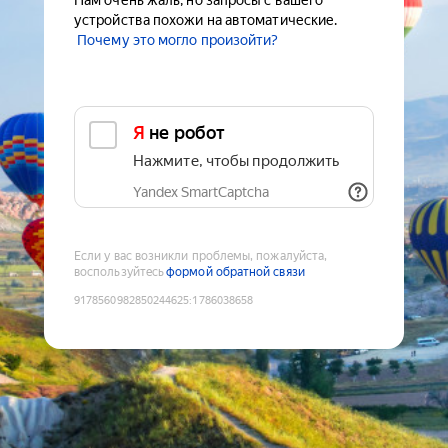
Нам очень жаль, но запросы с вашего
устройства похожи на автоматические.
Почему это могло произойти?
Я не робот
Нажмите, чтобы продолжить
Yandex SmartCaptcha
Если у вас возникли проблемы, пожалуйста,
воспользуйтесь
формой обратной связи
9178560982850244625
:
1786038658