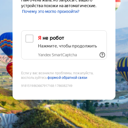
Нам очень жаль, но запросы с вашего
устройства похожи на автоматические.
Почему это могло произойти?
Я не робот
Нажмите, чтобы продолжить
Yandex SmartCaptcha
Если у вас возникли проблемы, пожалуйста,
воспользуйтесь
формой обратной связи
9181519863667917168
:
1786082749