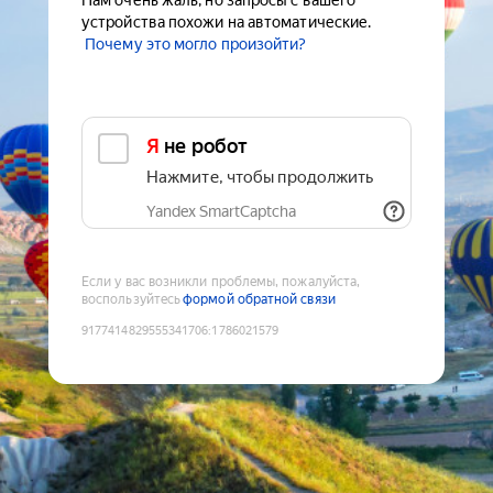
Нам очень жаль, но запросы с вашего
устройства похожи на автоматические.
Почему это могло произойти?
Я не робот
Нажмите, чтобы продолжить
Yandex SmartCaptcha
Если у вас возникли проблемы, пожалуйста,
воспользуйтесь
формой обратной связи
9177414829555341706
:
1786021579