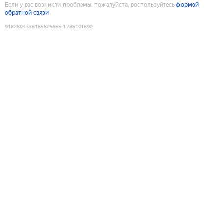
Если у вас возникли проблемы, пожалуйста, воспользуйтесь
формой
обратной связи
9182804536165825655
:
1786101892