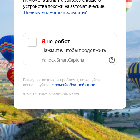
Нам очень жаль, но запросы с вашего
устройства похожи на автоматические.
Почему это могло произойти?
Я не робот
Нажмите, чтобы продолжить
Yandex SmartCaptcha
Если у вас возникли проблемы, пожалуйста,
воспользуйтесь
формой обратной связи
9180917219624929836
:
1786073769