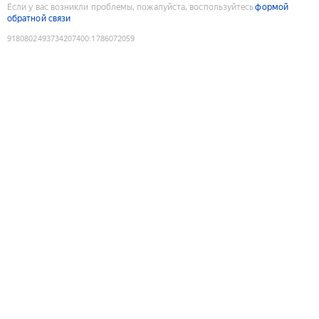
Если у вас возникли проблемы, пожалуйста, воспользуйтесь
формой
обратной связи
9180802493734207400
:
1786072059