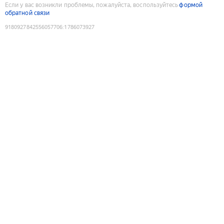
Если у вас возникли проблемы, пожалуйста, воспользуйтесь
формой
обратной связи
9180927842556057706
:
1786073927