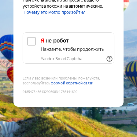
Нам очень жаль, но запросы с вашего
устройства похожи на автоматические.
Почему это могло произойти?
Я не робот
Нажмите, чтобы продолжить
Yandex SmartCaptcha
Если у вас возникли проблемы, пожалуйста,
воспользуйтесь
формой обратной связи
9185475486132926083
:
1786141692