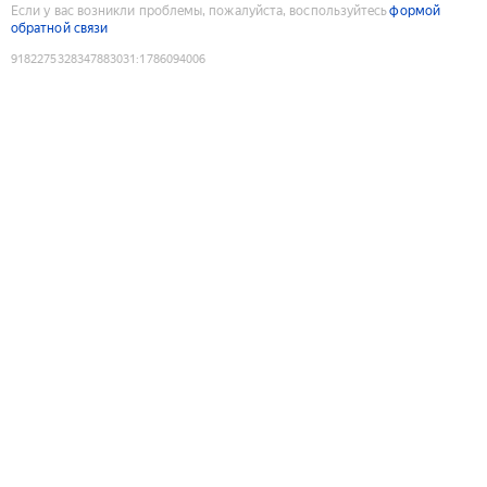
Если у вас возникли проблемы, пожалуйста, воспользуйтесь
формой
обратной связи
9182275328347883031
:
1786094006