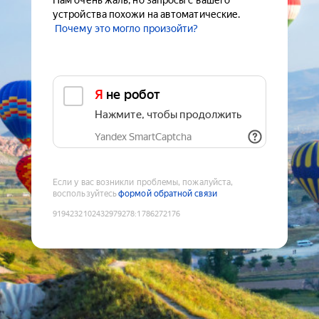
Нам очень жаль, но запросы с вашего
устройства похожи на автоматические.
Почему это могло произойти?
Я не робот
Нажмите, чтобы продолжить
Yandex SmartCaptcha
Если у вас возникли проблемы, пожалуйста,
воспользуйтесь
формой обратной связи
9194232102432979278
:
1786272176