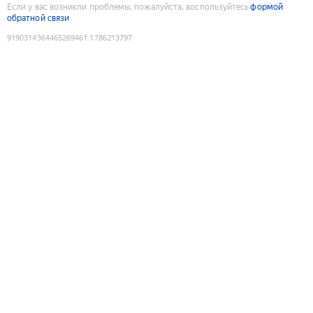
Если у вас возникли проблемы, пожалуйста, воспользуйтесь
формой
обратной связи
9190314364465269461
:
1786213797