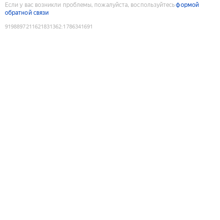
Если у вас возникли проблемы, пожалуйста, воспользуйтесь
формой
обратной связи
9198897211621831362
:
1786341691