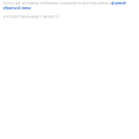
Если у вас возникли проблемы, пожалуйста, воспользуйтесь
формой
обратной связи
9187292873895343608
:
1786168773