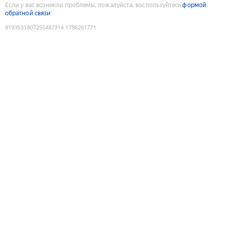
Если у вас возникли проблемы, пожалуйста, воспользуйтесь
формой
обратной связи
9193533807255487314
:
1786261771