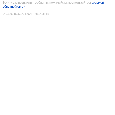
Если у вас возникли проблемы, пожалуйста, воспользуйтесь
формой
обратной связи
9193002165602243923
:
1786253848