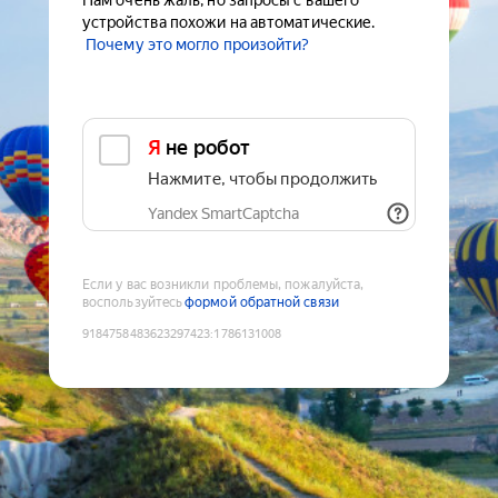
Нам очень жаль, но запросы с вашего
устройства похожи на автоматические.
Почему это могло произойти?
Я не робот
Нажмите, чтобы продолжить
Yandex SmartCaptcha
Если у вас возникли проблемы, пожалуйста,
воспользуйтесь
формой обратной связи
9184758483623297423
:
1786131008