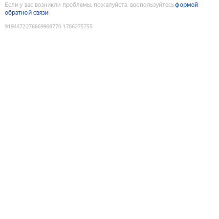
Если у вас возникли проблемы, пожалуйста, воспользуйтесь
формой
обратной связи
9194472276869908770
:
1786275755