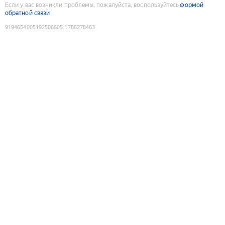
Если у вас возникли проблемы, пожалуйста, воспользуйтесь
формой
обратной связи
9194654005192506605
:
1786278463