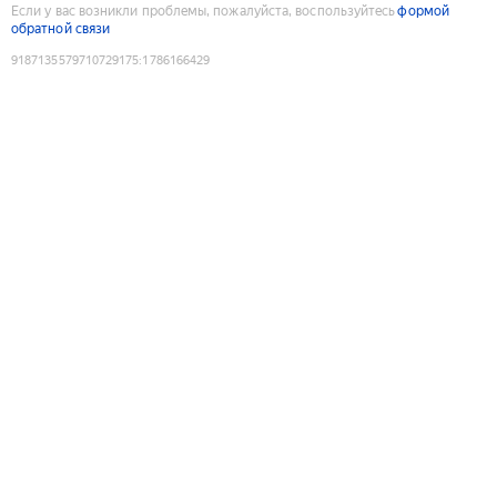
Если у вас возникли проблемы, пожалуйста, воспользуйтесь
формой
обратной связи
9187135579710729175
:
1786166429