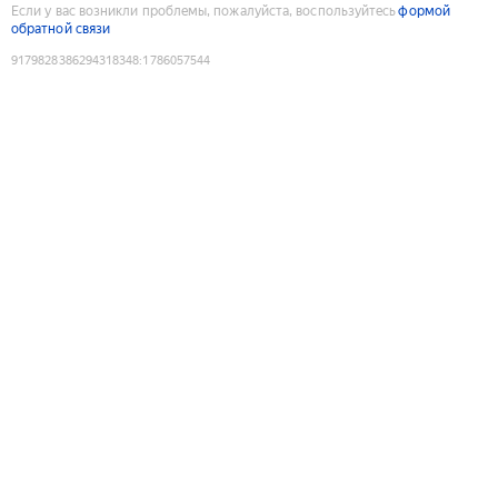
Если у вас возникли проблемы, пожалуйста, воспользуйтесь
формой
обратной связи
9179828386294318348
:
1786057544