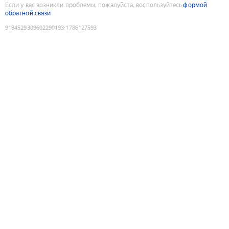
Если у вас возникли проблемы, пожалуйста, воспользуйтесь
формой
обратной связи
9184529309602290193
:
1786127593