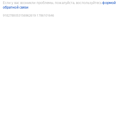
Если у вас возникли проблемы, пожалуйста, воспользуйтесь
формой
обратной связи
9182788053156962619
:
1786101646