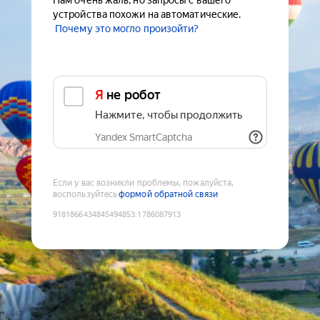
Нам очень жаль, но запросы с вашего
устройства похожи на автоматические.
Почему это могло произойти?
Я не робот
Нажмите, чтобы продолжить
Yandex SmartCaptcha
Если у вас возникли проблемы, пожалуйста,
воспользуйтесь
формой обратной связи
9181866434845494853
:
1786087913