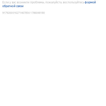
Если у вас возникли проблемы, пожалуйста, воспользуйтесь
формой
обратной связи
9179200016271467854
:
1786048180