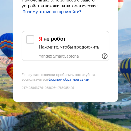
Нам очень жаль, но запросы с вашего
устройства похожи на автоматические.
Почему это могло произойти?
Я не робот
Нажмите, чтобы продолжить
Yandex SmartCaptcha
Если у вас возникли проблемы, пожалуйста,
воспользуйтесь
формой обратной связи
9174988637761988606
:
1785985426