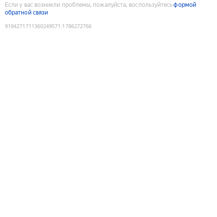
Если у вас возникли проблемы, пожалуйста, воспользуйтесь
формой
обратной связи
9194271711360249571
:
1786272766