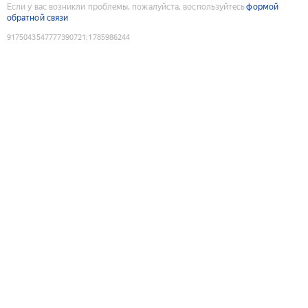
Если у вас возникли проблемы, пожалуйста, воспользуйтесь
формой
обратной связи
9175043547777390721
:
1785986244