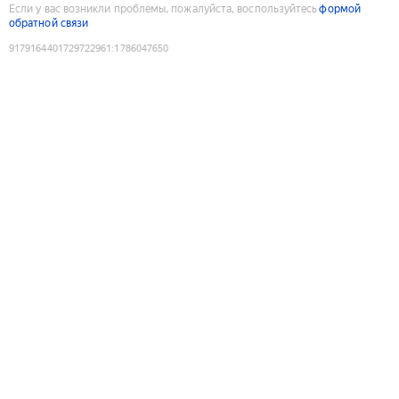
Если у вас возникли проблемы, пожалуйста, воспользуйтесь
формой
обратной связи
9179164401729722961
:
1786047650