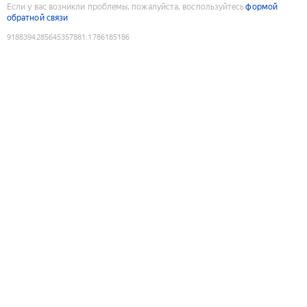
Если у вас возникли проблемы, пожалуйста, воспользуйтесь
формой
обратной связи
9188394285645357881
:
1786185186