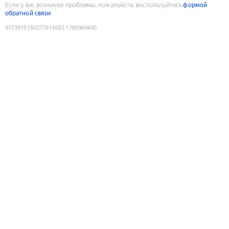
Если у вас возникли проблемы, пожалуйста, воспользуйтесь
формой
обратной связи
9173915180277614583
:
1785969430