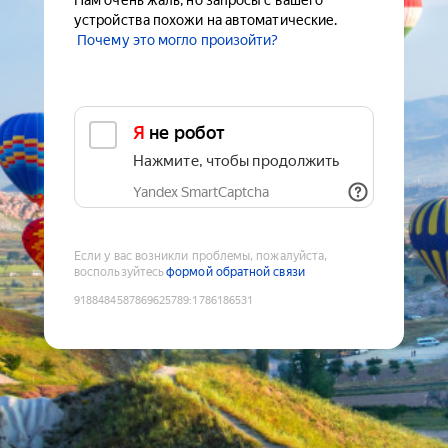
Нам очень жаль, но запросы с вашего
устройства похожи на автоматические.
Почему это могло произойти?
Я не робот
Нажмите, чтобы продолжить
Yandex SmartCaptcha
Если у вас возникли проблемы, пожалуйста,
воспользуйтесь
формой обратной связи
9188484587869625789
:
1786186531