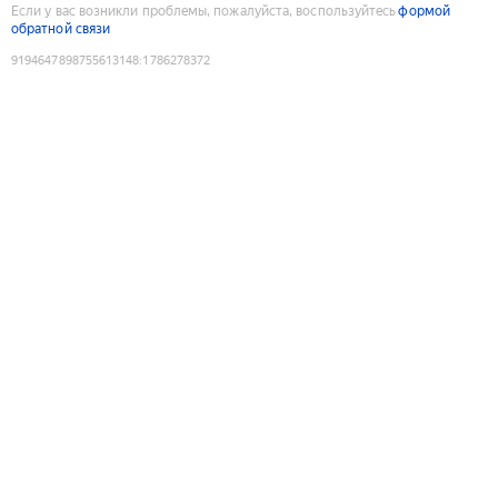
Если у вас возникли проблемы, пожалуйста, воспользуйтесь
формой
обратной связи
9194647898755613148
:
1786278372