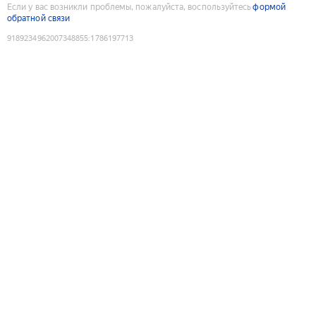
Если у вас возникли проблемы, пожалуйста, воспользуйтесь
формой
обратной связи
9189234962007348855
:
1786197713