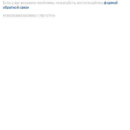
Если у вас возникли проблемы, пожалуйста, воспользуйтесь
формой
обратной связи
9186530886030638860
:
1786157419