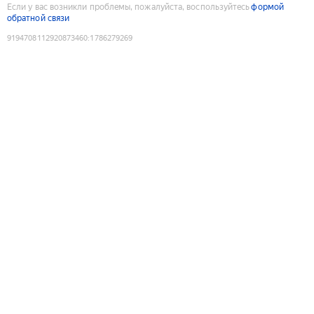
Если у вас возникли проблемы, пожалуйста, воспользуйтесь
формой
обратной связи
9194708112920873460
:
1786279269