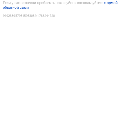
Если у вас возникли проблемы, пожалуйста, воспользуйтесь
формой
обратной связи
9192389579515953034
:
1786244720