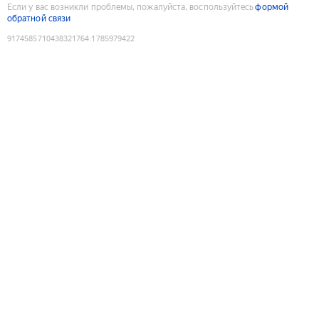
Если у вас возникли проблемы, пожалуйста, воспользуйтесь
формой
обратной связи
9174585710438321764
:
1785979422