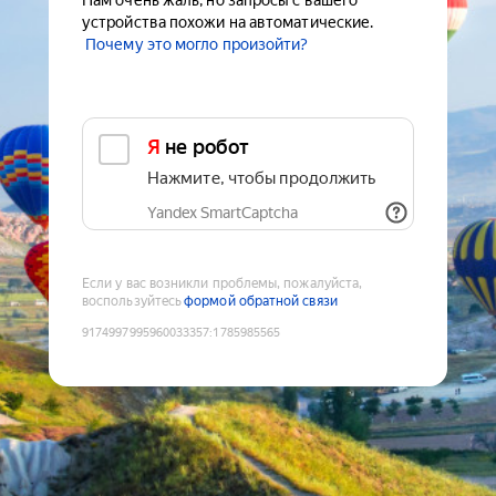
Нам очень жаль, но запросы с вашего
устройства похожи на автоматические.
Почему это могло произойти?
Я не робот
Нажмите, чтобы продолжить
Yandex SmartCaptcha
Если у вас возникли проблемы, пожалуйста,
воспользуйтесь
формой обратной связи
9174997995960033357
:
1785985565