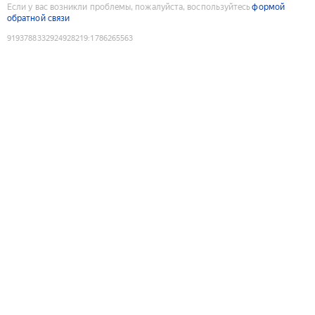
Если у вас возникли проблемы, пожалуйста, воспользуйтесь
формой
обратной связи
9193788332924928219
:
1786265563